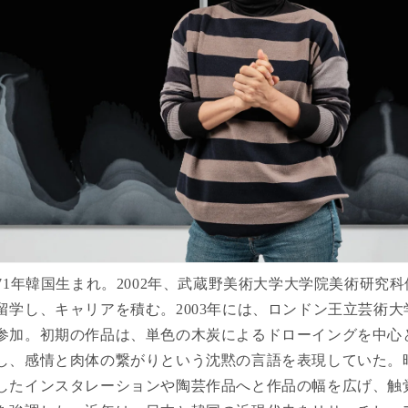
71年韓国生まれ。2002年、武蔵野美術大学大学院美術研究
留学し、キャリアを積む。2003年には、ロンドン王立芸術
参加。初期の作品は、単色の木炭によるドローイングを中心
し、感情と肉体の繋がりという沈黙の言語を表現していた。
したインスタレーションや陶芸作品へと作品の幅を広げ、触