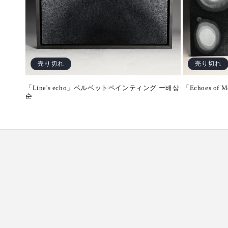
売り切れ
売り切れ
「Line's echo」ベルベットペインティング ー배상
「Echoes of
순