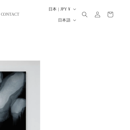
ロ
国
カ
日本 | JPY ¥
グ
ー
CONTACT
/
言
イ
日本語
ト
地
ン
語
域