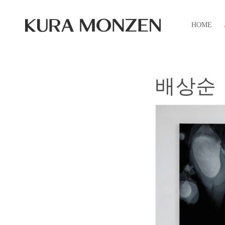
コンテ
ンツに
進む
HOME
배상순